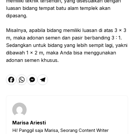
memiliki teknik tersendiri, yang disesuaikan dengan
luasan bidang tempat batu alam templek akan
dipasang.
Misalnya, apabila bidang memiliki luasan di atas 3 x 3
m, maka adonan semen dan pasir berbanding 3 : 1.
Sedangkan untuk bidang yang lebih sempit lagi, yakni
dibawah 1 x 2 m, maka Anda bisa menggunakan
adonan semen khusus.
F
W
M
T
a
h
e
el
c
a
s
e
e
t
s
g
b
s
e
r
Marisa Ariesti
o
A
n
a
Hi! Panggil saja Marisa, Seorang Content Writer