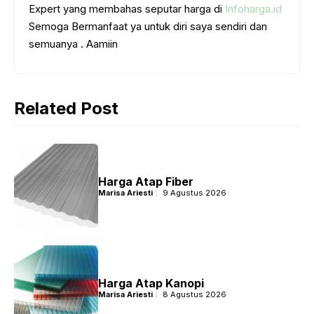
o
p
g
m
Expert yang membahas seputar harga di
Infoharga.id
k
p
e
Semoga Bermanfaat ya untuk diri saya sendiri dan
semuanya . Aamiin
r
Related Post
Harga Atap Fiber
Marisa Ariesti
9 Agustus 2026
Harga Atap Kanopi
Marisa Ariesti
8 Agustus 2026